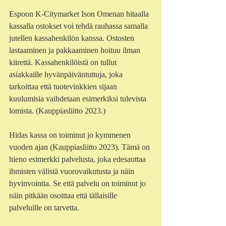
Espoon K-Citymarket Ison Omenan hitaalla 
kassalla ostokset voi tehdä rauhassa samalla 
jutellen kassahenkilön kanssa. Ostosten 
lastaaminen ja pakkaaminen hoituu ilman 
kiirettä. Kassahenkilöistä on tullut 
asiakkaille hyvänpäiväntuttuja, joka 
tarkoittaa että tuotevinkkien sijaan 
kuulumisia vaihdetaan esimerkiksi tulevista 
lomista. (Kauppiasliitto 2023.) 
Hidas kassa on toiminut jo kymmenen 
vuoden ajan (Kauppiasliitto 2023). Tämä on 
hieno esimerkki palvelusta, joka edesauttaa 
ihmisten välistä vuorovaikutusta ja näin 
hyvinvointia. Se että palvelu on toiminut jo 
näin pitkään osoittaa että tällaisille 
palveluille on tarvetta. 