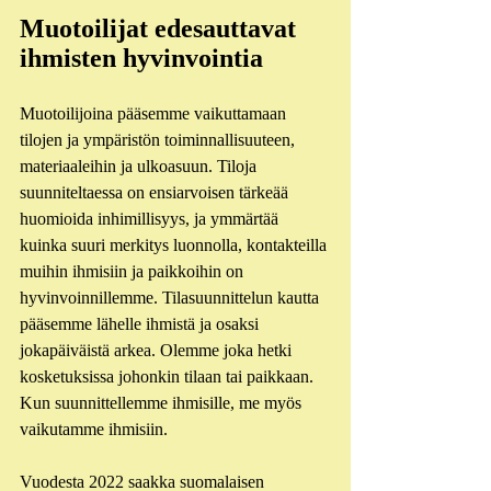
Muotoilijat edesauttavat 
ihmisten hyvinvointia
Muotoilijoina pääsemme vaikuttamaan 
tilojen ja ympäristön toiminnallisuuteen, 
materiaaleihin ja ulkoasuun. Tiloja 
suunniteltaessa on ensiarvoisen tärkeää 
huomioida inhimillisyys, ja ymmärtää 
kuinka suuri merkitys luonnolla, kontakteilla 
muihin ihmisiin ja paikkoihin on 
hyvinvoinnillemme. Tilasuunnittelun kautta 
pääsemme lähelle ihmistä ja osaksi 
jokapäiväistä arkea. Olemme joka hetki 
kosketuksissa johonkin tilaan tai paikkaan. 
Kun suunnittellemme ihmisille, me myös 
vaikutamme ihmisiin. 
Vuodesta 2022 saakka suomalaisen 