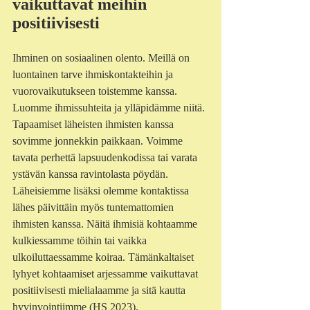
vaikuttavat meihin 
positiivisesti
Ihminen on sosiaalinen olento. Meillä on 
luontainen tarve ihmiskontakteihin ja 
vuorovaikutukseen toistemme kanssa. 
Luomme ihmissuhteita ja ylläpidämme niitä. 
Tapaamiset läheisten ihmisten kanssa 
sovimme jonnekkin paikkaan. Voimme 
tavata perhettä lapsuudenkodissa tai varata 
ystävän kanssa ravintolasta pöydän. 
Läheisiemme lisäksi olemme kontaktissa 
lähes päivittäin myös tuntemattomien 
ihmisten kanssa. Näitä ihmisiä kohtaamme 
kulkiessamme töihin tai vaikka 
ulkoiluttaessamme koiraa. Tämänkaltaiset 
lyhyet kohtaamiset arjessamme vaikuttavat 
positiivisesti mielialaamme ja sitä kautta 
hyvinvointiimme (HS 2023). 