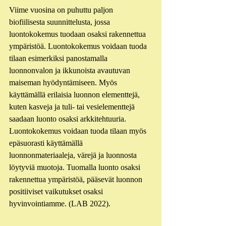
Viime vuosina on puhuttu paljon 
biofiilisesta suunnittelusta, jossa 
luontokokemus tuodaan osaksi rakennettua 
ympäristöä. Luontokokemus voidaan tuoda 
tilaan esimerkiksi panostamalla 
luonnonvalon ja ikkunoista avautuvan 
maiseman hyödyntämiseen. Myös 
käyttämällä erilaisia luonnon elementtejä, 
kuten kasveja ja tuli- tai vesielementtejä 
saadaan luonto osaksi arkkitehtuuria. 
Luontokokemus voidaan tuoda tilaan myös 
epäsuorasti käyttämällä 
luonnonmateriaaleja, värejä ja luonnosta 
löytyviä muotoja. Tuomalla luonto osaksi 
rakennettua ympäristöä, pääsevät luonnon 
positiiviset vaikutukset osaksi 
hyvinvointiamme. (LAB 2022).