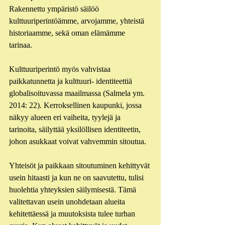
Rakennettu ympäristö säilöö 
kulttuuriperintöämme, arvojamme, yhteistä 
historiaamme, sekä oman elämämme 
tarinaa. 
Kulttuuriperintö myös vahvistaa 
paikkatunnetta ja kulttuuri- identiteettiä 
globalisoituvassa maailmassa (Salmela ym. 
2014: 22). Kerroksellinen kaupunki, jossa 
näkyy alueen eri vaiheita, tyylejä ja 
tarinoita, säilyttää yksilöllisen identiteetin, 
johon asukkaat voivat vahvemmin sitoutua. 
Yhteisöt ja paikkaan sitoutuminen kehittyvät 
usein hitaasti ja kun ne on saavutettu, tulisi 
huolehtia yhteyksien säilymisestä. Tämä 
valitettavan usein unohdetaan alueita 
kehitettäessä ja muutoksista tulee turhan 