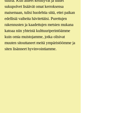
suuria. Kun alueet kehittyvät ja uudet 
sukupolvet lisäävät omat kerroksensa 
maisemaan, tulisi huolehtia siitä, ettei paikan 
edellisiä vaiheita hävitettäisi. Purettujen 
rakennusten ja kaadettujen metsien mukana 
katoaa niin yhteistä kulttuuriperintöämme 
kuin omia muistojamme, jotka olisivat 
muuten sitouttaneet meitä ympäristöömme ja 
siten lisänneet hyvinvointiamme. 