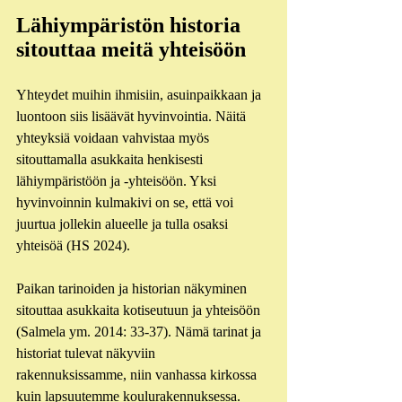
Lähiympäristön historia 
sitouttaa meitä yhteisöön
Yhteydet muihin ihmisiin, asuinpaikkaan ja 
luontoon siis lisäävät hyvinvointia. Näitä 
yhteyksiä voidaan vahvistaa myös 
sitouttamalla asukkaita henkisesti 
lähiympäristöön ja -yhteisöön. Yksi 
hyvinvoinnin kulmakivi on se, että voi 
juurtua jollekin alueelle ja tulla osaksi 
yhteisöä (HS 2024).
Paikan tarinoiden ja historian näkyminen 
sitouttaa asukkaita kotiseutuun ja yhteisöön 
(Salmela ym. 2014: 33-37). Nämä tarinat ja 
historiat tulevat näkyviin 
rakennuksissamme, niin vanhassa kirkossa 
kuin lapsuutemme koulurakennuksessa. 