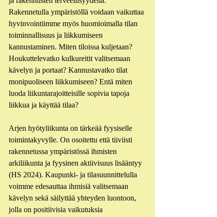
ja rakennusten terveellisyydellä. 
Rakennetulla ympäristöllä voidaan vaikuttaa 
hyvinvointiimme myös huomioimalla tilan 
toiminnallisuus ja liikkumiseen 
kannustaminen. Miten tiloissa kuljetaan? 
Houkuttelevatko kulkureitit valitsemaan 
kävelyn ja portaat? Kannustavatko tilat 
monipuoliseen liikkumiseen? Entä miten 
luoda liikuntarajoitteisille sopivia tapoja 
liikkua ja käyttää tilaa? 
Arjen hyötyliikunta on tärkeää fyysiselle 
toimintakyvylle. On osoitettu että tiiviisti 
rakennetussa ympäristössä ihmisten 
arkiliikunta ja fyysinen aktiivisuus lisääntyy 
(HS 2024). Kaupunki- ja tilasuunnittelulla 
voimme edesauttaa ihmisiä valitsemaan 
kävelyn sekä säilyttää yhteyden luontoon, 
jolla on positiivisia vaikutuksia 