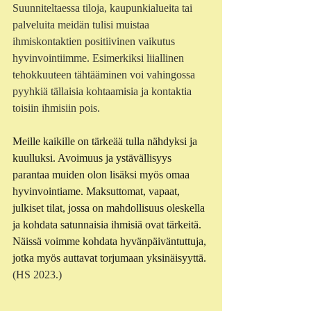
Suunniteltaessa tiloja, kaupunkialueita tai 
palveluita meidän tulisi muistaa 
ihmiskontaktien positiivinen vaikutus 
hyvinvointiimme. Esimerkiksi liiallinen 
tehokkuuteen tähtääminen voi vahingossa 
pyyhkiä tällaisia kohtaamisia ja kontaktia 
toisiin ihmisiin pois.
Meille kaikille on tärkeää tulla nähdyksi ja 
kuulluksi. Avoimuus ja ystävällisyys 
parantaa muiden olon lisäksi myös omaa 
hyvinvointiame. Maksuttomat, vapaat, 
julkiset tilat, jossa on mahdollisuus oleskella 
ja kohdata satunnaisia ihmisiä ovat tärkeitä. 
Näissä voimme kohdata hyvänpäiväntuttuja, 
jotka myös auttavat torjumaan yksinäisyyttä. 
(HS 2023.)